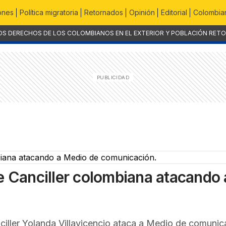
ones
Política migratoria
Retornados
Opinión
Editorial
Colombian
OS DERECHOS DE LOS COLOMBIANOS EN EL EXTERIOR Y POBLACIÓN RET
e Canciller colombiana atacando 
nciller Yolanda Villavicencio ataca a Medio de comunic