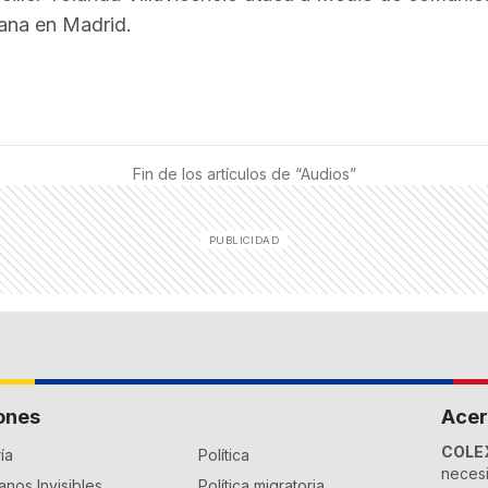
ana en Madrid.
Fin de los artículos de “
Audios
”
ones
Acer
COLE
ía
Política
necesi
nos Invisibles
Política migratoria