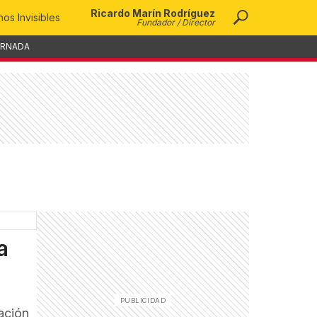
Ricardo Marín Rodríguez
os Invisibles
Fundador / Director
ORNADA
a
ación