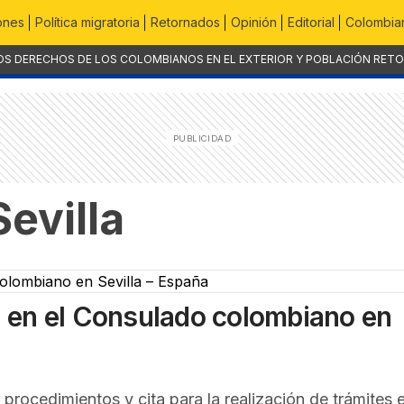
ones
Política migratoria
Retornados
Opinión
Editorial
Colombian
OS DERECHOS DE LOS COLOMBIANOS EN EL EXTERIOR Y POBLACIÓN RET
evilla
ta en el Consulado colombiano en
 procedimientos y cita para la realización de trámites e