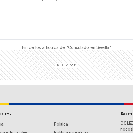
a
Fin de los artículos de “
Consulado en Sevilla
”
ones
Acer
COLE
ía
Política
necesi
nos Invisibles
Política migratoria