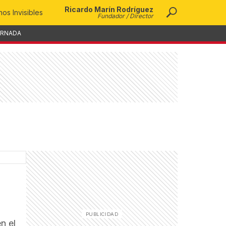
Ricardo Marín Rodríguez
os Invisibles
Fundador / Director
ORNADA
n el