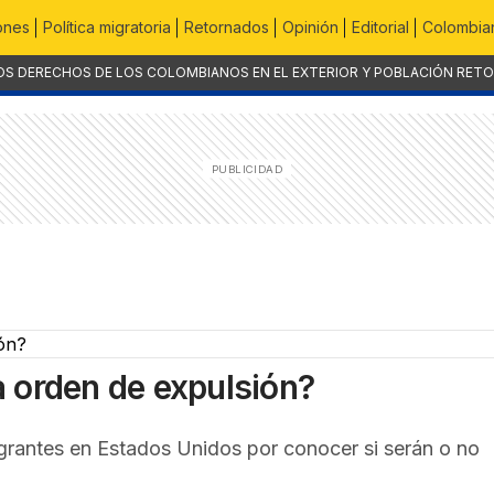
ones
Política migratoria
Retornados
Opinión
Editorial
Colombian
OS DERECHOS DE LOS COLOMBIANOS EN EL EXTERIOR Y POBLACIÓN RET
 orden de expulsión?
igrantes en Estados Unidos por conocer si serán o no