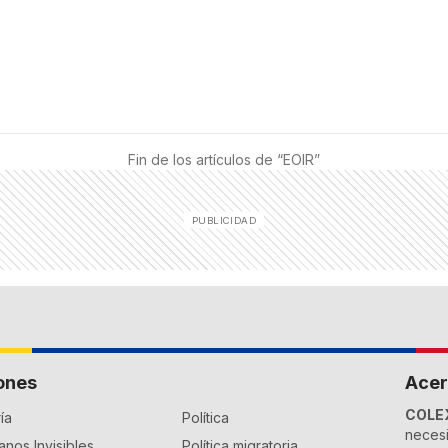
Fin de los artículos de “
EOIR
”
ones
Acer
COLE
ía
Política
necesi
nos Invisibles
Política migratoria