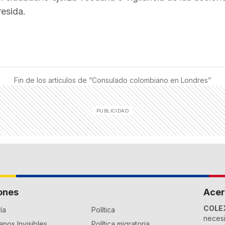
esida.
Fin de los artículos de “
Consulado colombiano en Londres
”
ones
Acer
COLE
ía
Política
necesi
nos Invisibles
Política migratoria