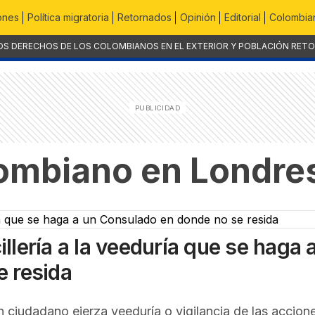
ones
Política migratoria
Retornados
Opinión
Editorial
Colombian
OS DERECHOS DE LOS COLOMBIANOS EN EL EXTERIOR Y POBLACIÓN RET
ombiano en Londre
lería a la veeduría que se haga 
 resida
 ciudadano ejerza veeduría o vigilancia de las accion