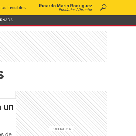
Ricardo Marín Rodríguez
os Invisibles
Fundador / Director
ORNADA
s
a un
es de