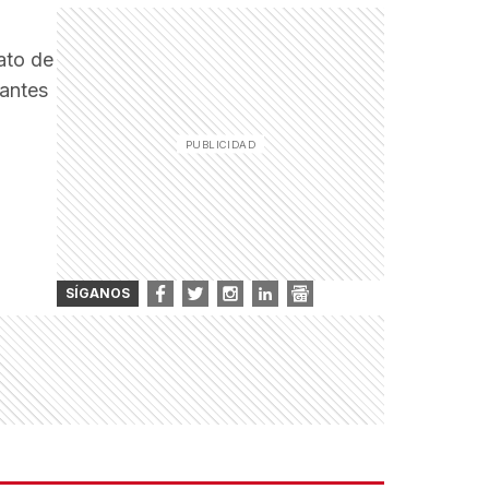
ato de
gantes
SÍGANOS