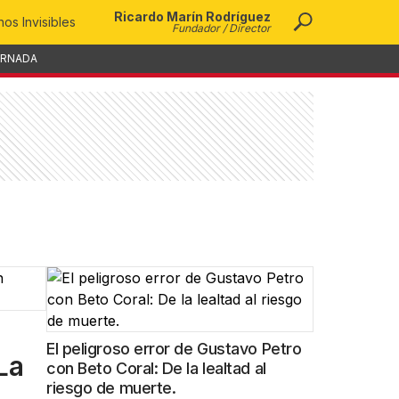
Ricardo Marín Rodríguez
os Invisibles
Fundador / Director
ORNADA
El peligroso error de Gustavo Petro
La
con Beto Coral: De la lealtad al
riesgo de muerte.