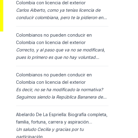
Colombia con licencia del exterior
Carlos Alberto, como ya tenías licencia de
conducir colombiana, pero te la pidieron en
España al homolocarla, y la enviaron para
Colombia (s
Colombianos no pueden conducir en
Colombia con licencia del exterior
Correcto, y al paso que va no se modificará,
pues lo primero es que no hay voluntad
política para ello, y lo segundo es que los
ciudadanos n
Colombianos no pueden conducir en
Colombia con licencia del exterior
Es decir, no se ha modificado la normativa?
Seguimos siendo la República Bananera de
siempre?
Abelardo De La Espriella: Biografía completa,
familia, fortuna, carrera y aspiración
presidencial 2026.
Un saludo Cecilia y gracias por tu
participación.