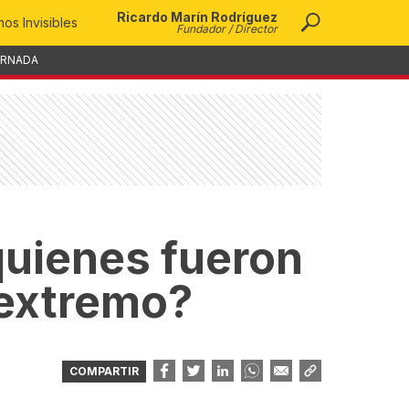
Ricardo Marín Rodríguez
os Invisibles
Fundador / Director
ORNADA
quienes fueron
 extremo?
COMPARTIR