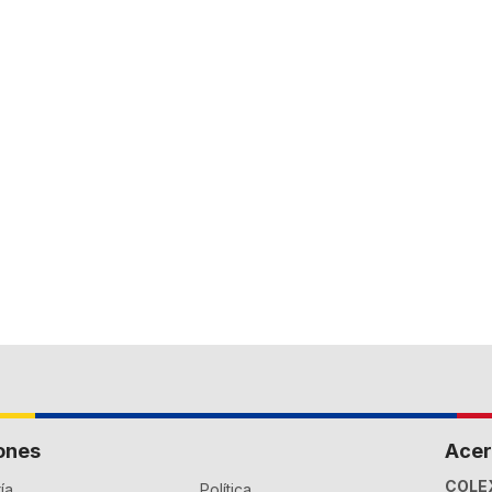
ones
Acer
COLE
ía
Política