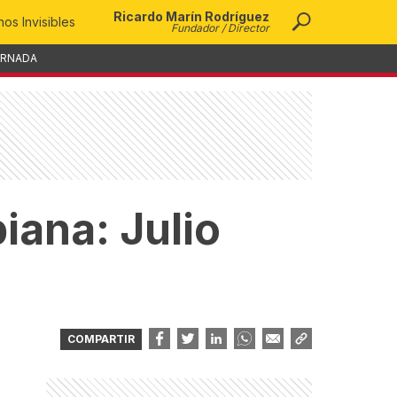
Ricardo Marín Rodríguez
os Invisibles
Fundador / Director
ORNADA
iana: Julio
COMPARTIR