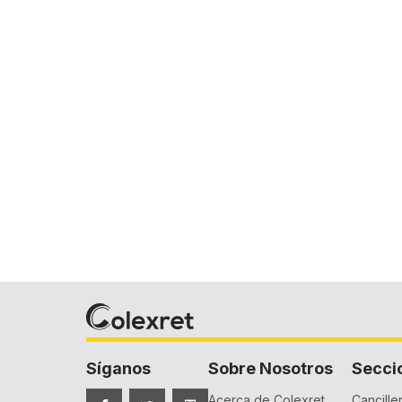
Síganos
Sobre Nosotros
Secci
Acerca de Colexret
Canciller