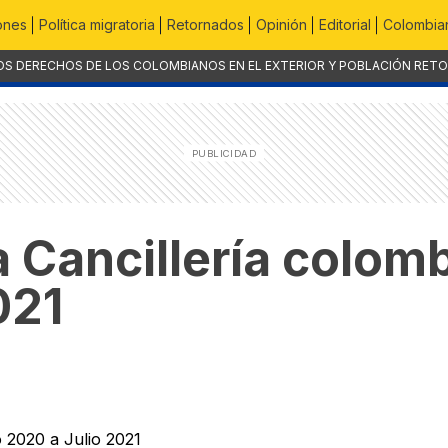
ones
Política migratoria
Retornados
Opinión
Editorial
Colombian
OS DERECHOS DE LOS COLOMBIANOS EN EL EXTERIOR Y POBLACIÓN RET
 Cancillería colomb
021