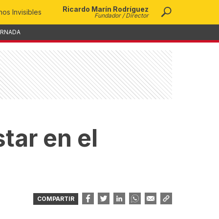
Ricardo Marín Rodríguez
os Invisibles
Fundador / Director
ORNADA
tar en el
COMPARTIR