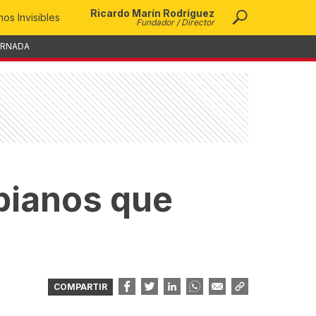
Ricardo Marín Rodríguez
os Invisibles
Fundador / Director
ORNADA
bianos que
COMPARTIR