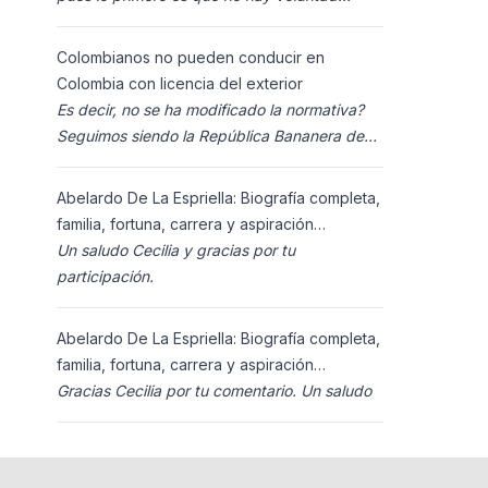
política para ello, y lo segundo es que los
ciudadanos n
Colombianos no pueden conducir en
Colombia con licencia del exterior
Es decir, no se ha modificado la normativa?
Seguimos siendo la República Bananera de
siempre?
Abelardo De La Espriella: Biografía completa,
familia, fortuna, carrera y aspiración
presidencial 2026.
Un saludo Cecilia y gracias por tu
participación.
Abelardo De La Espriella: Biografía completa,
familia, fortuna, carrera y aspiración
presidencial 2026.
Gracias Cecilia por tu comentario. Un saludo