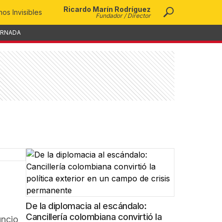
Ricardo Marín Rodríguez
os Invisibles
Fundador / Director
ORNADA
De la diplomacia al escándalo:
Cancillería colombiana convirtió la
uncio