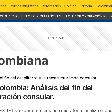
ones
Política migratoria
Retornados
Opinión
Editorial
Colombian
OS DERECHOS DE LOS COLOMBIANOS EN EL EXTERIOR Y POBLACIÓN RET
lombiana
lombia: Análisis del fin del
uración consular.
XRET y experto en temática migratoria, analiza el an