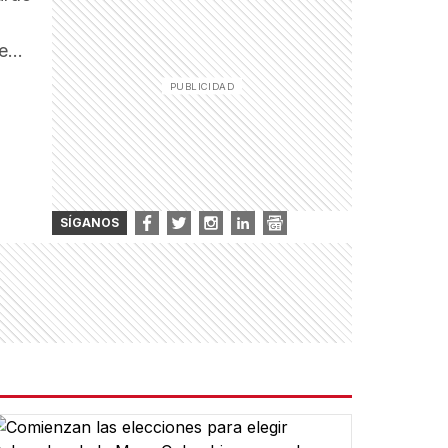
ue…
SÍGANOS