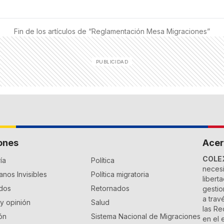
Fin de los artículos de “
Reglamentación Mesa Migraciones
”
ones
Acer
COLE
ía
Política
necesi
nos Invisibles
Política migratoria
libert
dos
Retornados
gestio
a trav
 y opinión
Salud
las Re
ón
Sistema Nacional de Migraciones
en el 