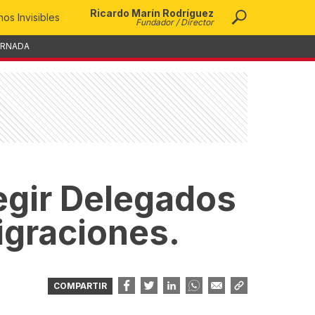
Ricardo Marín Rodríguez
os Invisibles
Fundador / Director
ORNADA
egir Delegados
igraciones.
COMPARTIR