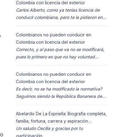
Colombia con licencia del exterior
Carlos Alberto, como ya tenías licencia de
conducir colombiana, pero te la pidieron en
España al homolocarla, y la enviaron para
Colombia (s
Colombianos no pueden conducir en
y
Colombia con licencia del exterior
Correcto, y al paso que va no se modificará,
pues lo primero es que no hay voluntad
política para ello, y lo segundo es que los
ciudadanos n
Colombianos no pueden conducir en
Colombia con licencia del exterior
Es decir, no se ha modificado la normativa?
Seguimos siendo la República Bananera de
siempre?
Abelardo De La Espriella: Biografía completa,
familia, fortuna, carrera y aspiración
presidencial 2026.
Un saludo Cecilia y gracias por tu
ho
participación.