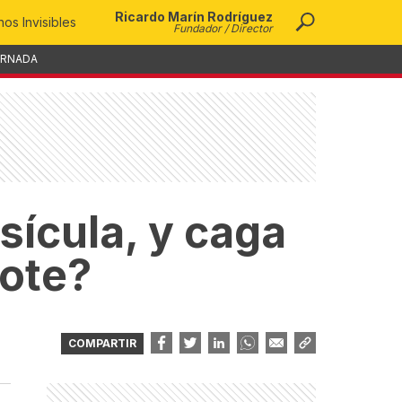
Ricardo Marín Rodríguez
os Invisibles
Fundador / Director
ORNADA
ícula, y caga
dote?
COMPARTIR