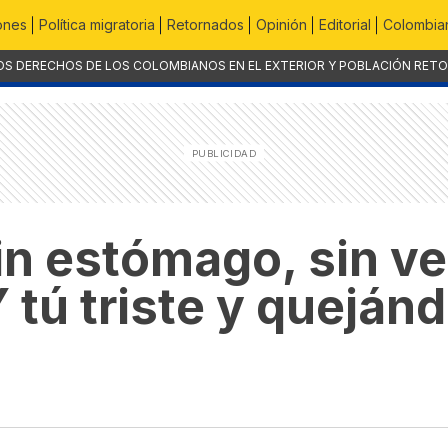
ones
Política migratoria
Retornados
Opinión
Editorial
Colombian
OS DERECHOS DE LOS COLOMBIANOS EN EL EXTERIOR Y POBLACIÓN RET
 estómago, sin ves
Y tú triste y queján