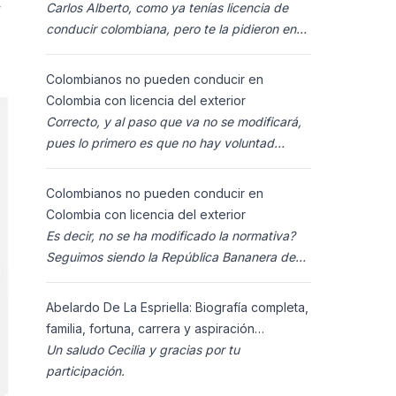
y
Carlos Alberto, como ya tenías licencia de
conducir colombiana, pero te la pidieron en
España al homolocarla, y la enviaron para
Colombia (s
Colombianos no pueden conducir en
Colombia con licencia del exterior
Correcto, y al paso que va no se modificará,
pues lo primero es que no hay voluntad
política para ello, y lo segundo es que los
ciudadanos n
Colombianos no pueden conducir en
Colombia con licencia del exterior
Es decir, no se ha modificado la normativa?
Seguimos siendo la República Bananera de
siempre?
Abelardo De La Espriella: Biografía completa,
familia, fortuna, carrera y aspiración
presidencial 2026.
Un saludo Cecilia y gracias por tu
participación.