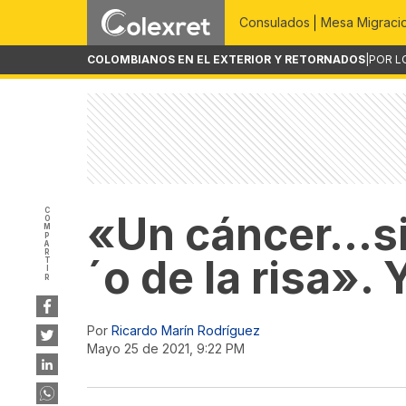
Consulados
Mesa Migraci
COLOMBIANOS EN EL EXTERIOR Y RETORNADOS
|
POR L
COMPARTIR
«Un cáncer…sin
´o de la risa». 
Por
Ricardo Marín Rodríguez
mayo 25 de 2021, 9:22 PM