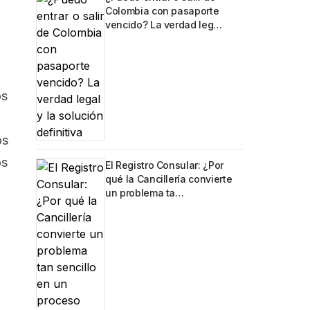
Colombia con pasaporte
vencido? La verdad leg…
os
os
os
El Registro Consular: ¿Por
qué la Cancillería convierte
un problema ta…