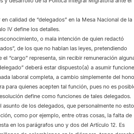
 y desarrollo de la Política Integral Migratoria ante el
r en calidad de “delegados” en la Mesa Nacional de la
lo IV define los detalles.
 desconocimiento, o mala intención de quien redactó
gados”, de los que no hablan las leyes, pretendiendo
el “cargo” representa, sin recibir remuneración algun
delegado” deberá estar dispuesto(a) a asumir funcion
rnada laboral completa, a cambio simplemente del hono
a para quienes acepten tal función, pues no es posibl
resolución define como funciones de tales delegados.
 el asunto de los delegados, que personalmente no est
ión, como por ejemplo, entre otras cosas, la falta de
ta en los parágrafos uno y dos del Artículo 12. Es