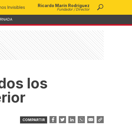
Ricardo Marín Rodríguez
os Invisibles
Fundador / Director
ORNADA
dos los
rior
COMPARTIR