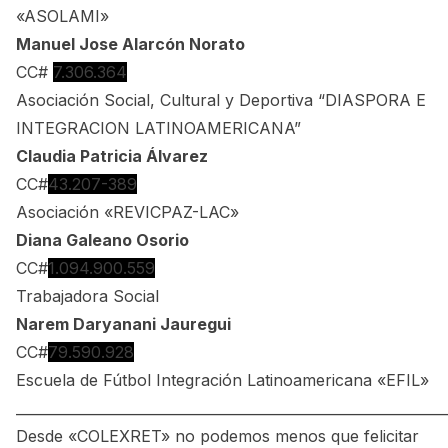
«ASOLAMI»
Manuel Jose Alarcón Norato
CC#
7.306.364
Asociación Social, Cultural y Deportiva “DIASPORA E
INTEGRACION LATINOAMERICANA”
Claudia Patricia Álvarez
CC#
43.207-389
Asociación «REVICPAZ-LAC»
Diana Galeano Osorio
CC#
1.094.900.559
Trabajadora Social
Narem Daryanani Jauregui
CC#
79.590.928
Escuela de Fútbol Integración Latinoamericana «EFIL»
_____________________________________________________________
Desde «COLEXRET» no podemos menos que felicitar