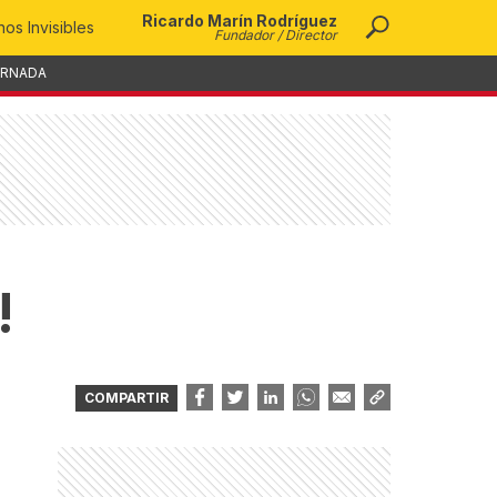
Ricardo Marín Rodríguez
os Invisibles
Fundador / Director
ORNADA
!
COMPARTIR