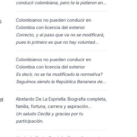
conducir colombiana, pero te la pidieron en
España al homolocarla, y la enviaron para
Colombia (s
Colombianos no pueden conducir en
s
Colombia con licencia del exterior
Correcto, y al paso que va no se modificará,
pues lo primero es que no hay voluntad
política para ello, y lo segundo es que los
ciudadanos n
Colombianos no pueden conducir en
Colombia con licencia del exterior
Es decir, no se ha modificado la normativa?
Seguimos siendo la República Bananera de
siempre?
Abelardo De La Espriella: Biografía completa,
el
familia, fortuna, carrera y aspiración
presidencial 2026.
Un saludo Cecilia y gracias por tu
participación.