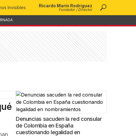
Ricardo Marín Rodríguez
os Invisibles
Fundador / Director
ORNADA
qué
Denuncias sacuden la red consular
de Colombia en España
cuestionando legalidad en
han