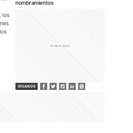
nombramientos
 los
ones
los
SÍGANOS