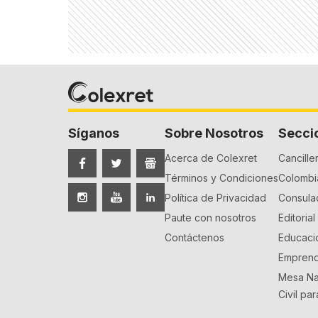
Síganos
Sobre Nosotros
Secci
Acerca de Colexret
Canciller
Términos y Condiciones
Colombia
Política de Privacidad
Consula
Paute con nosotros
Editorial
Contáctenos
Educaci
Emprend
Mesa Na
Civil pa