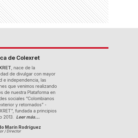
ca de Colexret
XRET
, nace de la
dad de divulgar con mayor
ad e independencia, las
nes que venimos realizando
és de nuestra Plataforma en
des sociales “Colombianos
exterior y retornados” -
RET”, fundada a principios
o 2013.
Leer más...
do Marín Rodríguez
r / Director