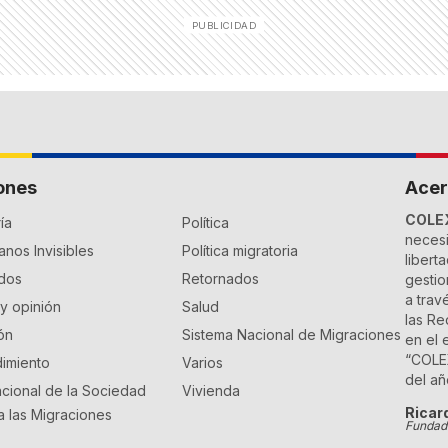
ones
Acer
COLE
ía
Política
necesi
nos Invisibles
Política migratoria
libert
dos
Retornados
gestio
a trav
 y opinión
Salud
las Re
ón
Sistema Nacional de Migraciones
en el 
“COLEX
imiento
Varios
del añ
cional de la Sociedad
Vivienda
Ricar
ra las Migraciones
Fundado