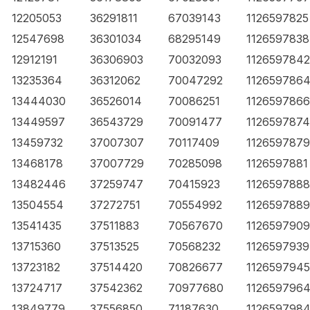
12205053
36291811
67039143
1126597825
12547698
36301034
68295149
1126597838
12912191
36306903
70032093
1126597842
13235364
36312062
70047292
112659786
13444030
36526014
70086251
1126597866
13449597
36543729
70091477
1126597874
13459732
37007307
70117409
1126597879
13468178
37007729
70285098
1126597881
13482446
37259747
70415923
1126597888
13504554
37272751
70554992
1126597889
13541435
37511883
70567670
1126597909
13715360
37513525
70568232
1126597939
13723182
37514420
70826677
1126597945
13724717
37542362
70977680
112659796
13849779
37556850
71187630
112659798