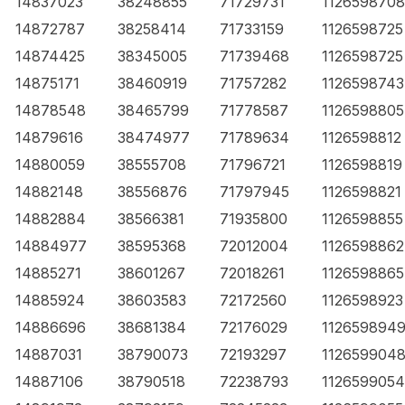
14837023
38248855
71729731
1126598708
14872787
38258414
71733159
1126598725
14874425
38345005
71739468
1126598725
14875171
38460919
71757282
1126598743
14878548
38465799
71778587
1126598805
14879616
38474977
71789634
1126598812
14880059
38555708
71796721
1126598819
14882148
38556876
71797945
1126598821
14882884
38566381
71935800
1126598855
14884977
38595368
72012004
1126598862
14885271
38601267
72018261
1126598865
14885924
38603583
72172560
1126598923
14886696
38681384
72176029
112659894
14887031
38790073
72193297
112659904
14887106
38790518
72238793
1126599054