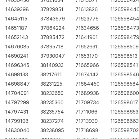
14636430
37821054
71613671
112659842
14639398
37829851
71613826
112659844
14645115
37843679
71623776
112659845
14651187
37864224
71634656
1126598473
14652143
37885472
71641901
112659847
14676085
37895718
71652631
1126598509
14690241
37930047
71653170
1126598513
14696345
38140933
71665966
1126598541
14698133
38217611
71674142
1126598546
14698847
38231225
71684450
1126598584
14704091
38233650
71689938
1126598600
14797299
38235360
71709734
1126598617
14797431
38235754
71711066
1126598653
14799198
38237274
71713939
1126598663
14830040
38238095
71718698
1126598702