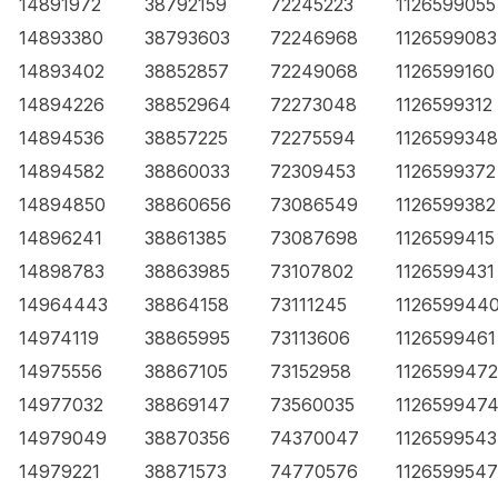
14891972
38792159
72245223
1126599055
14893380
38793603
72246968
1126599083
14893402
38852857
72249068
1126599160
14894226
38852964
72273048
1126599312
14894536
38857225
72275594
1126599348
14894582
38860033
72309453
1126599372
14894850
38860656
73086549
1126599382
14896241
38861385
73087698
1126599415
14898783
38863985
73107802
1126599431
14964443
38864158
73111245
112659944
14974119
38865995
73113606
1126599461
14975556
38867105
73152958
1126599472
14977032
38869147
73560035
112659947
14979049
38870356
74370047
1126599543
14979221
38871573
74770576
1126599547