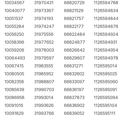
10034567
31970431
66820729
112659478
10040077
31973367
66821529
112659483
10051537
31974193
66821757
112659484
10055284
31974247
66822177
112659487
10056250
31975556
66822484
112659492
10058396
31977652
66824877
1126594931
10059206
31978003
66826642
112659495
10064493
31979597
66829607
112659497
10067415
31983555
66831271
1126595014
10080505
31985952
66832602
1126595025
10082358
31988807
66833097
1126595060
10085639
31990703
66836197
1126595091
10086958
31993014
66837873
1126595094
10091016
31993626
66838902
1126595104
10091829
31993766
66839052
1126595111