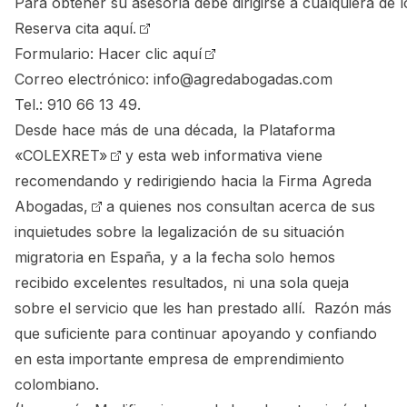
Para
obtener
su
asesoría
debe
dirigirse
a
cualquiera
de
l
Reserva cita aquí.
Formulario:
Hacer clic aquí
Correo
electrónico:
info@agredabogadas.com
Tel.:
910
66
13
49
.
Desde hace más de una década, la
Plataforma
«COLEXRET»
y esta web informativa viene
recomendando y redirigiendo hacia la
Firma Agreda
Abogadas,
a quienes nos consultan acerca de sus
inquietudes sobre la legalización de su situación
migratoria en España, y a la fecha solo hemos
recibido excelentes resultados, ni una sola queja
sobre el servicio que les han prestado allí. Razón más
que suficiente para continuar apoyando y confiando
en esta importante empresa de emprendimiento
colombiano.