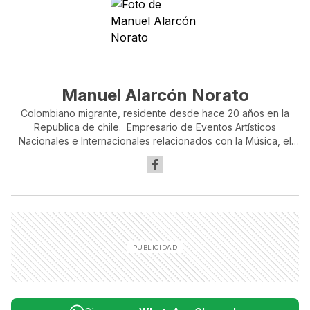
Manuel Alarcón Norato
Colombiano migrante, residente desde hace 20 años en la
Republica de chile. Empresario de Eventos Artísticos
Nacionales e Internacionales relacionados con la Música, el
deporte, y la Cultura en general. Cofundador de la
"Coordinadora Nacional Migrante" y Gestor - Presidente de
"Diáspora e Integración Latinoamericana"; de esta
organización Gremial nació la "Escuela de Fútbol para Niños
Migrantes". Organizador y promotor de la Carrera Atlética
"Corrida de las Naciones", realizadas en Chile en los años
2016, 2017 y 2018, 2019, en homenaje al "Día Internacional del
Migrante". Exconcejero en dos periodos del Consejo
Nacional de Migrantes de la sociedad civil de la República de
Chile.(COSOC).