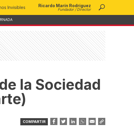
Ricardo Marín Rodríguez
os Invisibles
Fundador / Director
ORNADA
de la Sociedad
rte)
COMPARTIR