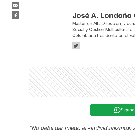
José A. Londoño 
Máster en Alta Dirección, y cu
Social y Gestión Multicultural e
Colombiana Residente en el Exterior
de Planeación y asesor en varios Pueblos de Cu
de Promoción y Desarrollo Emp
actividades de Promoción y de
Cundinamarca, Eje Cafetero.
Sígano
“No debe dar miedo el «individualismo», 