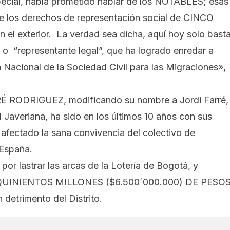
pecial, había prometido hablar de los NOTABLES; esas
e los derechos de representación social de CINCO
l exterior. La verdad sea dicha, aquí hoy solo bast
 o “representante legal”, que ha logrado enredar a
 Nacional de la Sociedad Civil para las Migraciones»,
RÉ RODRIGUEZ, modificando su nombre a Jordi Farré,
 Javeriana, ha sido en los últimos 10 años con sus
afectado la sana convivencia del colectivo de
 España.
por lastrar las arcas de la Lotería de Bogotá, y
L QUINIENTOS MILLONES ($6.500´000.000) DE PESO
 detrimento del Distrito.