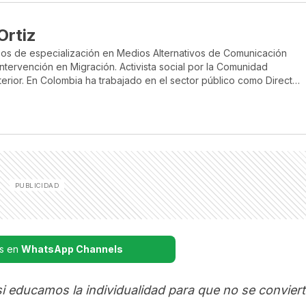
Ortiz
rsos de especialización en Medios Alternativos de Comunicación
 Intervención en Migración. Activista social por la Comunidad
. En Colombia ha trabajado en el sector público como Director
ndinamarca. En el sector privado, como Gestor
resarial en Gremios como ACOPI Seccional Tolima. Ha trabajado en
sarrollo de Emprendedores en las Regiones del Tolima,
s en
WhatsApp Channels
si educamos la individualidad para que no se convier