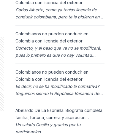
Colombia con licencia del exterior
Carlos Alberto, como ya tenías licencia de
conducir colombiana, pero te la pidieron en
España al homolocarla, y la enviaron para
Colombia (s
Colombianos no pueden conducir en
Colombia con licencia del exterior
Correcto, y al paso que va no se modificará,
pues lo primero es que no hay voluntad
política para ello, y lo segundo es que los
ciudadanos n
Colombianos no pueden conducir en
Colombia con licencia del exterior
Es decir, no se ha modificado la normativa?
Seguimos siendo la República Bananera de
siempre?
Abelardo De La Espriella: Biografía completa,
familia, fortuna, carrera y aspiración
presidencial 2026.
Un saludo Cecilia y gracias por tu
participación.