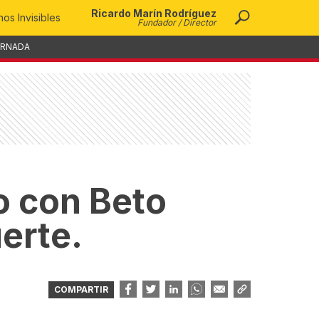
Ricardo Marín Rodríguez
os Invisibles
Fundador / Director
ORNADA
o con Beto
uerte.
COMPARTIR