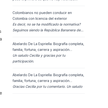
política para ello, y lo segundo es que los
ciudadanos n
Colombianos no pueden conducir en
Colombia con licencia del exterior
Es decir, no se ha modificado la normativa?
Seguimos siendo la República Bananera de
s
siempre?
a
Abelardo De La Espriella: Biografía completa,
familia, fortuna, carrera y aspiración
presidencial 2026.
Un saludo Cecilia y gracias por tu
participación.
Abelardo De La Espriella: Biografía completa,
familia, fortuna, carrera y aspiración
presidencial 2026.
Gracias Cecilia por tu comentario. Un saludo
e