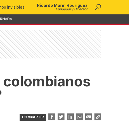
Ricardo Marín Rodríguez
os Invisibles
Fundador / Director
ORNADA
s colombianos
?
COMPARTIR