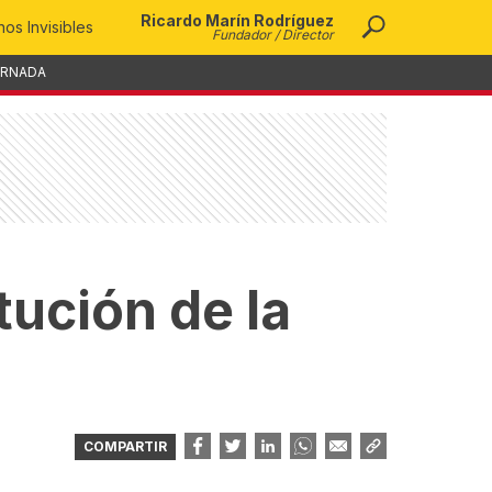
Ricardo Marín Rodríguez
os Invisibles
Fundador / Director
ORNADA
tución de la
COMPARTIR