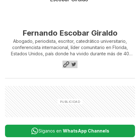
Fernando Escobar Giraldo
Abogado, periodista, escritor, catedrático universitario,
conferencista internacional, líder comunitario en Florida,
Estados Unidos, país donde ha vivido durante más de 40
años. Nacido en Risaralda, Caldas, Colombia. En Dallas, Texas
fundó el periódico semanario La Aurora, con una circulación
de 35.000 ejemplares, y la revista mensual bilingue "Puntos ...".
Fue director de noticias en Miami de las cadenas de radio
Caracol y RCN. En dos oportunidades ha obtenido el
reconocimiento como uno de los colombianos más
destacados en La Florida. Es autor de 7 libros. Durante 21
años estuvo vinculado a la cadena de televisión Univision en
calidad de editor-escritor del Noticiero Nacional y como
director de la sección "Tu Consejero" en Univision Online.
También editor de la revista mensual "Aquí Colombia USA". Ha
ganado dos de los prestigiosos premios Emmy. Su experiencia
Síganos en
WhatsApp Channels
es amplia en noticieros de televisión y de radio y en