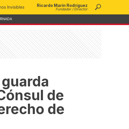
Ricardo Marín Rodríguez
os Invisibles
Fundador / Director
ORNADA
n guarda
 Cónsul de
derecho de