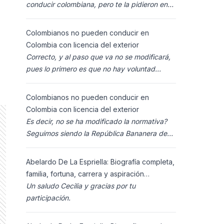
conducir colombiana, pero te la pidieron en
España al homolocarla, y la enviaron para
Colombia (s
Colombianos no pueden conducir en
Colombia con licencia del exterior
Correcto, y al paso que va no se modificará,
pues lo primero es que no hay voluntad
política para ello, y lo segundo es que los
ciudadanos n
Colombianos no pueden conducir en
Colombia con licencia del exterior
Es decir, no se ha modificado la normativa?
Seguimos siendo la República Bananera de
siempre?
Abelardo De La Espriella: Biografía completa,
familia, fortuna, carrera y aspiración
presidencial 2026.
Un saludo Cecilia y gracias por tu
participación.