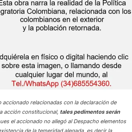
o accionado
relacionadas con la
declaración de
a
acción
constitucional,
ta
l
es pedimentos
será
n
ues
el accionado no
allegó al
D
espacho elementos
existencia
de la temeridad
alegada
, es decir la