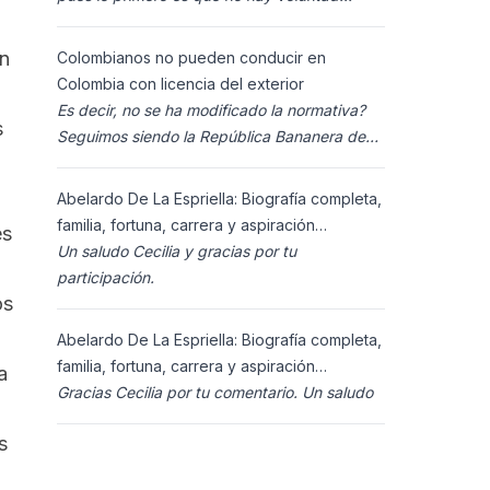
política para ello, y lo segundo es que los
ciudadanos n
en
Colombianos no pueden conducir en
Colombia con licencia del exterior
Es decir, no se ha modificado la normativa?
s
Seguimos siendo la República Bananera de
siempre?
Abelardo De La Espriella: Biografía completa,
familia, fortuna, carrera y aspiración
és
presidencial 2026.
Un saludo Cecilia y gracias por tu
participación.
os
Abelardo De La Espriella: Biografía completa,
familia, fortuna, carrera y aspiración
a
presidencial 2026.
Gracias Cecilia por tu comentario. Un saludo
s