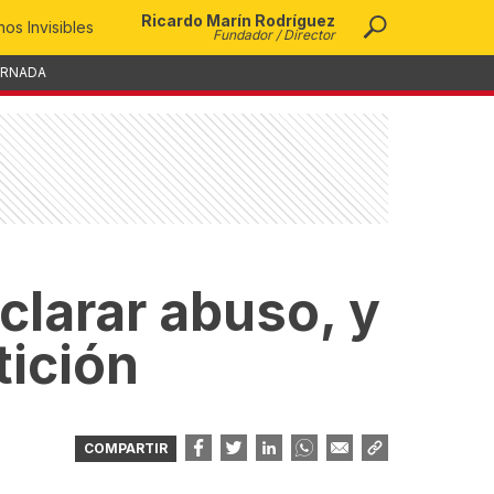
Ricardo Marín Rodríguez
os Invisibles
Fundador / Director
ORNADA
eclarar abuso, y
tición
COMPARTIR