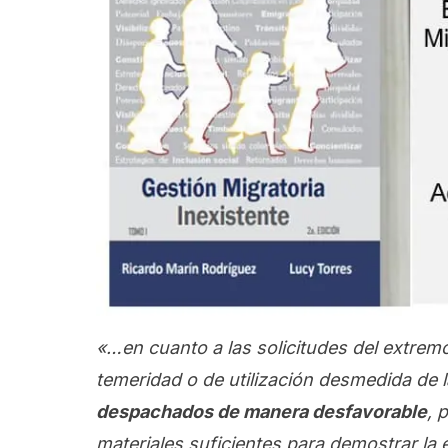
«…en cuanto a la
s
solicitud
es
del extrem
temeridad o de utilización desmedida de l
despachad
os
de manera desfavorable
,
p
materiales
suficientes para
demostrar
la 