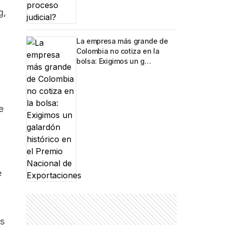
g,
La empresa más grande de
Colombia no cotiza en la
bolsa: Exigimos un g…
e
e
os