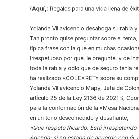
(
Aquí,:
Regalos para una vida llena de éxi
Yolanda Villavicencio desahoga su rabia y 
Tan pronto quise preguntar sobre el tema, 
típica frase con la que en muchas ocasion
Irrespetuoso por qué, le pregunté, y de inme
toda la rabia y odio que de seguro tenía re
ha realizado «COLEXRET» sobre su compor
Yolanda Villavicencio Mapy, Jefa de Col
artículo 25 de la Ley 2136 de 2021
, Coo
para la conformación de la «Mesa Nacional
en un tono descomedido y desafiante,
«Que respete Ricardo. Está irrespetando 
Agenda; si no estaba de acuerdo con él, 