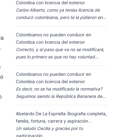
Colombia con licencia del exterior
Carlos Alberto, como ya tenías licencia de
conducir colombiana, pero te la pidieron en
España al homolocarla, y la enviaron para
Colombia (s
Colombianos no pueden conducir en
la
Colombia con licencia del exterior
.
Correcto, y al paso que va no se modificará,
pues lo primero es que no hay voluntad
política para ello, y lo segundo es que los
e
ciudadanos n
Colombianos no pueden conducir en
tó
Colombia con licencia del exterior
Es decir, no se ha modificado la normativa?
o
Seguimos siendo la República Bananera de
siempre?
Abelardo De La Espriella: Biografía completa,
familia, fortuna, carrera y aspiración
presidencial 2026.
Un saludo Cecilia y gracias por tu
participación.