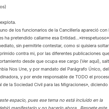
tos
)
explota.
uno de los funcionarios de la Cancillería apareció con 
es ha pretendido callarme esa Entidad…»irrespetuoso»
diato, sin permitirle contestar, como si quisiera soltar
primido contra mi, por las diferentes publicaciones qu
tamiento desde que ocupa ese cargo (Ver aquí), sal
ombia Nos Une, y por mandato del
Parágrafo Único, del
rdinadora, y por ende responsable de TODO el proces
 de la Sociedad Civil para las Migraciones», diciendo
este espacio, pues ese tema no está incluido en la
debió manifestarlo y no hacerlo ahora. Respete este