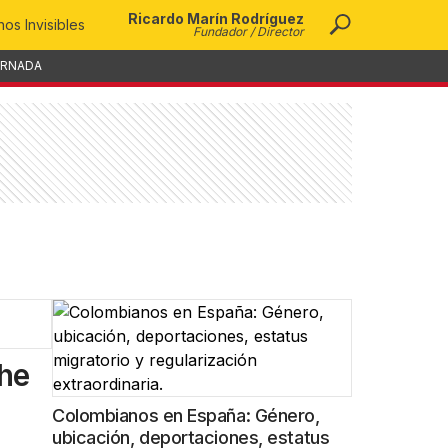
Ricardo Marín Rodríguez
os Invisibles
Fundador / Director
ORNADA
che
Colombianos en España: Género,
ubicación, deportaciones, estatus