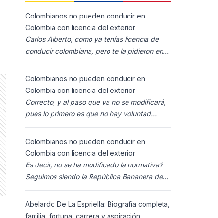
Colombianos no pueden conducir en
Colombia con licencia del exterior
Carlos Alberto, como ya tenías licencia de
conducir colombiana, pero te la pidieron en
España al homolocarla, y la enviaron para
Colombia (s
Colombianos no pueden conducir en
Colombia con licencia del exterior
Correcto, y al paso que va no se modificará,
pues lo primero es que no hay voluntad
política para ello, y lo segundo es que los
ciudadanos n
Colombianos no pueden conducir en
Colombia con licencia del exterior
Es decir, no se ha modificado la normativa?
Seguimos siendo la República Bananera de
siempre?
Abelardo De La Espriella: Biografía completa,
familia, fortuna, carrera y aspiración