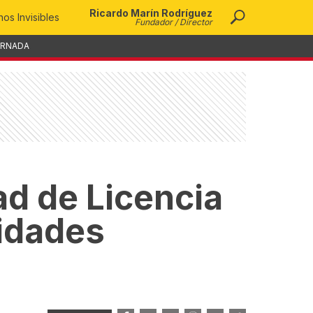
Ricardo Marín Rodríguez
os Invisibles
Fundador / Director
ORNADA
ad de Licencia
ridades