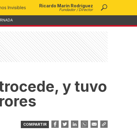
Ricardo Marín Rodríguez
os Invisibles
Fundador / Director
ORNADA
rocede, y tuvo
rores
COMPARTIR