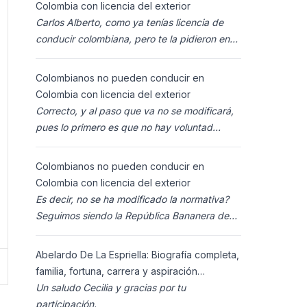
Colombia con licencia del exterior
Carlos Alberto, como ya tenías licencia de
conducir colombiana, pero te la pidieron en
España al homolocarla, y la enviaron para
Colombia (s
Colombianos no pueden conducir en
Colombia con licencia del exterior
Correcto, y al paso que va no se modificará,
pues lo primero es que no hay voluntad
política para ello, y lo segundo es que los
ciudadanos n
Colombianos no pueden conducir en
Colombia con licencia del exterior
Es decir, no se ha modificado la normativa?
Seguimos siendo la República Bananera de
siempre?
Abelardo De La Espriella: Biografía completa,
familia, fortuna, carrera y aspiración
presidencial 2026.
Un saludo Cecilia y gracias por tu
participación.