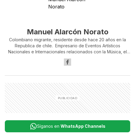
Manuel Alarcón Norato
Colombiano migrante, residente desde hace 20 años en la
Republica de chile. Empresario de Eventos Artísticos
Nacionales e Internacionales relacionados con la Música, el
deporte, y la Cultura en general. Cofundador de la
"Coordinadora Nacional Migrante" y Gestor - Presidente de
"Diáspora e Integración Latinoamericana"; de esta
organización Gremial nació la "Escuela de Fútbol para Niños
Migrantes". Organizador y promotor de la Carrera Atlética
"Corrida de las Naciones", realizadas en Chile en los años
2016, 2017 y 2018, 2019, en homenaje al "Día Internacional del
Migrante". Exconcejero en dos periodos del Consejo
Nacional de Migrantes de la sociedad civil de la República de
Chile.(COSOC).
Síganos en
WhatsApp Channels