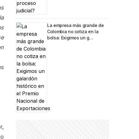
as
la
La empresa más grande de
as
Colombia no cotiza en la
se
bolsa: Exigimos un g…
en
es
r,
no