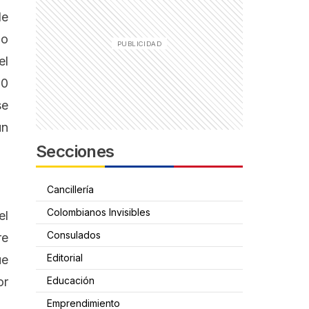
de
lo
el
00
se
un
Secciones
Cancillería
Colombianos Invisibles
el
Consulados
re
Editorial
ue
or
Educación
Emprendimiento