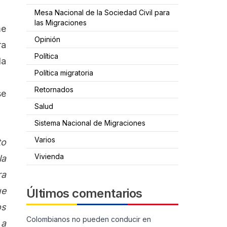
Mesa Nacional de la Sociedad Civil para
las Migraciones
me
Opinión
ra
Política
da
Política migratoria
Retornados
se
Salud
Sistema Nacional de Migraciones
Varios
to
Vivienda
la
ra
ue
Últimos comentarios
os
Colombianos no pueden conducir en
 a