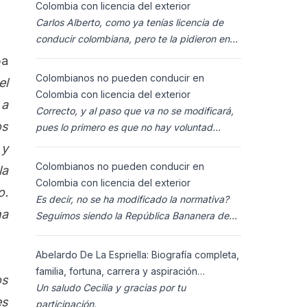
Colombia con licencia del exterior
Carlos Alberto, como ya tenías licencia de
conducir colombiana, pero te la pidieron en
España al homolocarla, y la enviaron para
ba
Colombia (s
Colombianos no pueden conducir en
el
Colombia con licencia del exterior
 a
Correcto, y al paso que va no se modificará,
os
pues lo primero es que no hay voluntad
política para ello, y lo segundo es que los
 y
ciudadanos n
Colombianos no pueden conducir en
la
Colombia con licencia del exterior
o.
Es decir, no se ha modificado la normativa?
na
Seguimos siendo la República Bananera de
siempre?
Abelardo De La Espriella: Biografía completa,
familia, fortuna, carrera y aspiración
os
presidencial 2026.
Un saludo Cecilia y gracias por tu
es
participación.