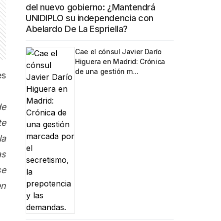
del nuevo gobierno: ¿Mantendrá
UNIDIPLO su independencia con
Abelardo De La Espriella?
Cae el cónsul Javier Darío
Higuera en Madrid: Crónica
de una gestión m…
es
de
te
la
as
se
en