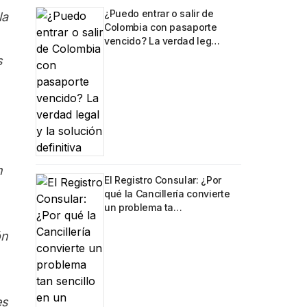
¿Puedo entrar o salir de
la
Colombia con pasaporte
vencido? La verdad leg…
s
n
El Registro Consular: ¿Por
qué la Cancillería convierte
un problema ta…
ón
es