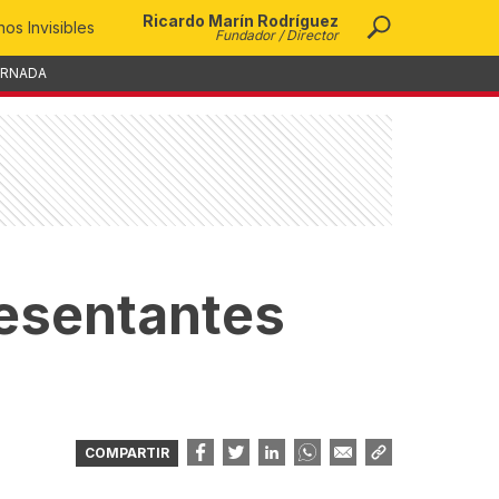
Ricardo Marín Rodríguez
os Invisibles
Fundador / Director
ORNADA
resentantes
COMPARTIR