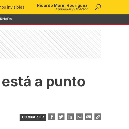
Ricardo Marín Rodríguez
os Invisibles
Fundador / Director
ORNADA
está a punto
COMPARTIR