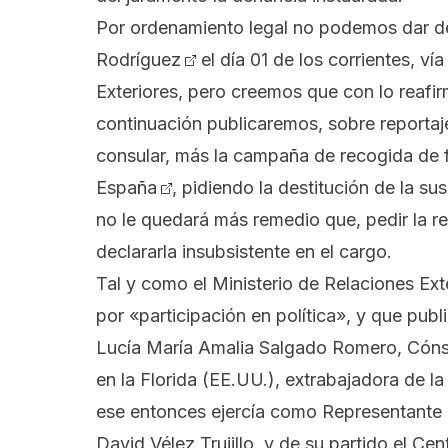
Por ordenamiento legal no podemos dar de
Rodríguez
el día 01 de los corrientes, ví
Exteriores, pero creemos que con lo reafir
continuación publicaremos, sobre reportaje
consular, más la campaña de recogida de 
España
, pidiendo la destitución de la su
no le quedará más remedio
que, pedir la 
declararla insubsistente en el cargo.
Tal y como el Ministerio de Relaciones Ex
por «participación en política», y que pub
Lucía María Amalia Salgado Romero, Cóns
en la Florida (EE.UU.), extrabajadora de 
ese entonces ejercía como Representante a
David Vélez Trujillo, y de su partido el C