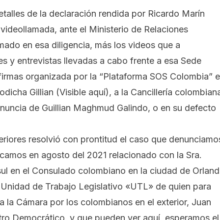
talles de la declaración rendida por
Ricardo Marín
a videollamada, ante el Ministerio de Relaciones
mado en esa diligencia, más los videos que a
s y entrevistas llevadas a cabo frente a esa Sede
firmas organizada por
la
“Plataforma SOS Colombia” 
sodicha Gillian
(Visible aquí)
, a la Cancillería colombian
renuncia de Guillian Maghmud Galindo, o en su defecto
teriores resolvió con prontitud el caso que denunciamo
licamos en agosto del 2021 relacionado con la Sra.
ul en el Consulado colombiano en la ciudad de Orlan
la Unidad de Trabajo Legislativo «UTL» de quien para
 la Cámara por los colombianos en el exterior, Juan
entro Democrático, y que
pueden ver aquí
, esperamos el