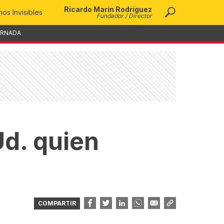
Ricardo Marín Rodríguez
os Invisibles
Fundador / Director
ORNADA
d. quien
COMPARTIR