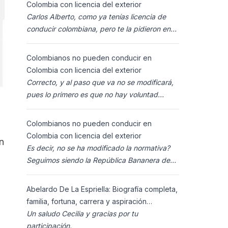
Colombia con licencia del exterior
Carlos Alberto, como ya tenías licencia de
conducir colombiana, pero te la pidieron en
España al homolocarla, y la enviaron para
Colombia (s
Colombianos no pueden conducir en
Colombia con licencia del exterior
Correcto, y al paso que va no se modificará,
pues lo primero es que no hay voluntad
política para ello, y lo segundo es que los
ciudadanos n
Colombianos no pueden conducir en
Colombia con licencia del exterior
n
Es decir, no se ha modificado la normativa?
Seguimos siendo la República Bananera de
siempre?
Abelardo De La Espriella: Biografía completa,
familia, fortuna, carrera y aspiración
presidencial 2026.
Un saludo Cecilia y gracias por tu
participación.