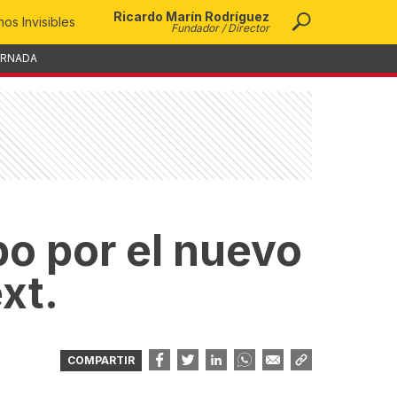
Ricardo Marín Rodríguez
os Invisibles
Fundador / Director
ORNADA
bo por el nuevo
xt.
COMPARTIR