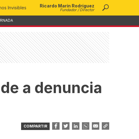
Ricardo Marín Rodríguez
os Invisibles
Fundador / Director
ORNADA
nde a denuncia
COMPARTIR