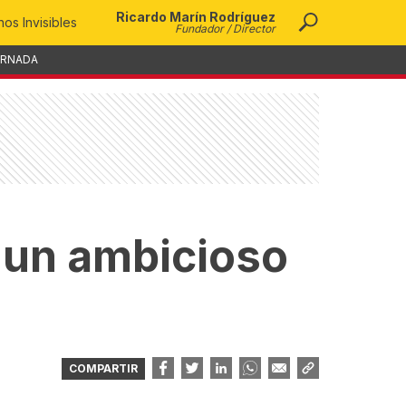
Ricardo Marín Rodríguez
os Invisibles
Fundador / Director
ORNADA
, un ambicioso
COMPARTIR